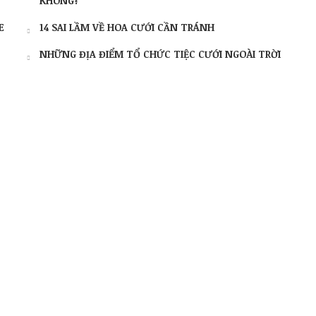
KHÔNG?
E
14 SAI LẦM VỀ HOA CƯỚI CẦN TRÁNH
NHỮNG ĐỊA ĐIỂM TỔ CHỨC TIỆC CƯỚI NGOÀI TRỜI