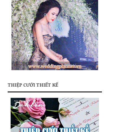
THIỆP CƯỚI THIẾT KẾ