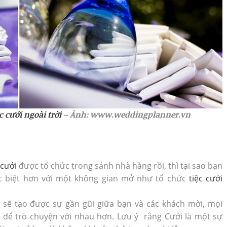
ệc cưới ngoài trời
– Ảnh: www.weddingplanner.vn
 cưới
được tổ chức trong sảnh nhà hàng rồi, thì tại sao bạn
c biệt hơn với một không gian mở như tổ chức
tiệc cưới
sẽ tạo được sự gần gũi giữa bạn và các khách mời, mọi
n để trò chuyện với nhau hơn. Lưu ý rằng Cưới là một sự