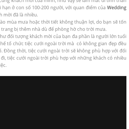
 cùng khách mời của mình, như vậy sẽ làm mất đi tinh thần
i hạn ở con số 100-200 người, với quan điểm của
Wedding
h mời đã là nhiều.
vào mùa mưa hoặc thời tiết không thuận lợi, do bạn sẽ tốn
 trang bị thêm nhà dù để phòng hờ cho trời mưa.
như đối tượng khách mời của bạn đa phần là người lớn tuổi
 thể tổ chức tiệc cưới ngoài trời mà có không gian đẹp đều
Đồng thời, tiệc cưới ngoài trời sẽ không phù hợp với đối
đi, tiệc cưới ngoài trời phù hợp với những khách có nhiều
iệc.