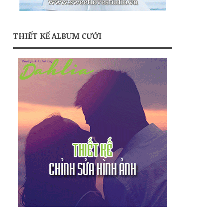
THIẾT KẾ ALBUM CƯỚI