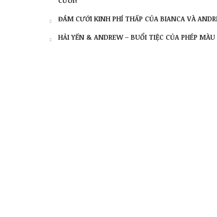
CƯỚI?
ĐÁM CƯỚI KINH PHÍ THẤP CỦA BIANCA VÀ ANDR
HẢI YẾN & ANDREW – BUỔI TIỆC CỦA PHÉP MÀU