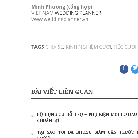
Minh Phương (tổng hợp)
VIET NAM
WEDDING PLANNER
www.weddingplanner.vn
TAGS
CHIA SẺ
,
KINH NGHIỆM CƯỚI
,
TIỆC CƯỚI
BÀI VIẾT LIÊN QUAN
BỘ DỤNG CỤ HỖ TRỢ – PHỤ KIỆN MỌI CÔ DÂU
CHUẨN BỊ!
TẠI SAO TÔI ĐÃ KHÔNG GIẢM CÂN TRƯỚC 