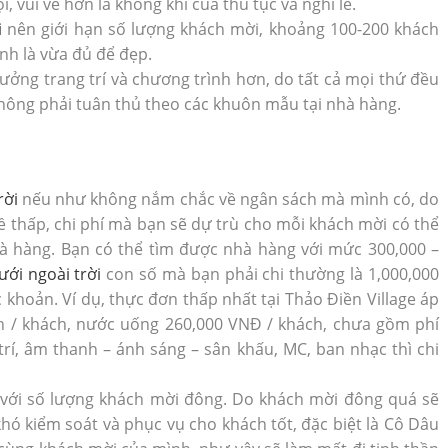
i, vui vẻ hơn là không khí của thủ tục và nghi lễ.
i
nên giới hạn số lượng khách mời, khoảng 100-200 khách
ình là vừa đủ để đẹp.
tưởng trang trí và chương trình hơn, do tất cả mọi thứ đều
hông phải tuân thủ theo các khuôn mẫu tại nhà hàng.
rời
nếu như không nắm chắc về ngân sách mà mình có, do
 thấp, chi phí mà bạn sẽ dự trù cho mỗi khách mời có thể
nhà hàng. Bạn có thể tìm được nhà hàng với mức 300,000 –
cưới ngoài trời
con số mà bạn phải chi thường là 1,000,000
 khoản. Ví dụ, thực đơn thấp nhất tại Thảo Điền Village áp
h / khách, nước uống 260,000 VNĐ / khách, chưa gồm phí
trí, âm thanh – ánh sáng – sân khấu, MC, ban nhạc thì chi
với số lượng khách mời đông. Do khách mời đông quá sẽ
hó kiểm soát và phục vụ cho khách tốt, đặc biệt là Cô Dâu