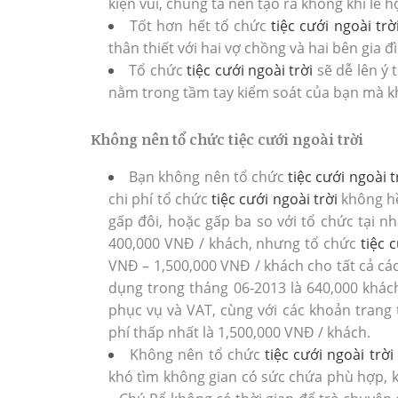
kiện vui, chúng ta nên tạo ra không khí lễ hộ
Tốt hơn hết tổ chức
tiệc cưới ngoài trờ
thân thiết với hai vợ chồng và hai bên gia đ
Tổ chức
tiệc cưới ngoài trời
sẽ dễ lên ý 
nằm trong tầm tay kiểm soát của bạn mà k
Không nên tổ chức tiệc cưới ngoài trời
Bạn không nên tổ chức
tiệc cưới ngoài t
chi phí tổ chức
tiệc cưới ngoài trời
không hề
gấp đôi, hoặc gấp ba so với tổ chức tại 
400,000 VNĐ / khách, nhưng tổ chức
tiệc 
VNĐ – 1,500,000 VNĐ / khách cho tất cả các
dụng trong tháng 06-2013 là 640,000 khác
phục vụ và VAT, cùng với các khoản trang 
phí thấp nhất là 1,500,000 VNĐ / khách.
Không nên tổ chức
tiệc cưới ngoài trời
khó tìm không gian có sức chứa phù hợp, k