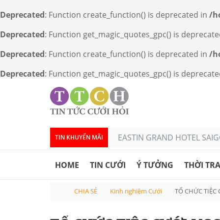
Deprecated
: Function create_function() is deprecated in
/h
Deprecated
: Function get_magic_quotes_gpc() is deprecate
Deprecated
: Function create_function() is deprecated in
/h
Deprecated
: Function get_magic_quotes_gpc() is deprecate
EASTIN GRAND HOTEL SAIGO
TIN KHUYẾN MÃI
HOME
TIN CƯỚI
Ý TƯỞNG
THỜI TR
CHIA SẺ
Kinh nghiệm Cưới
TỔ CHỨC TIỆC