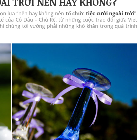
OÀI TRỜI NÊN HAY KHÔNG?
chọn lựa “nên hay không nên
tổ chức
tiệc cưới ngoài trời
”.
tế của Cô Dâu – Chú Rể, từ những cuộc trao đổi giữa Viet
hi chúng tôi vướng phải những khó khăn trong quá trình