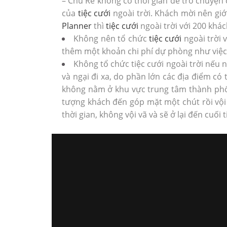
– Chú Rể không có thời gian để trò chuyện
của
tiệc cưới
ngoài trời. Khách mời nên giớ
Planner
thì
tiệc cưới
ngoài trời với 200 khác
Không nên tổ chức
tiệc cưới
ngoài trời 
thêm một khoản chi phí dự phòng như việc
Không tổ chức tiệc cưới ngoài trời nếu 
và ngại đi xa, do phần lớn các địa điểm có
không nằm ở khu vực trung tâm thành phố. 
tượng khách đến góp mặt một chút rồi vội 
thời gian, không vội vã và sẽ ở lại đến cuối t