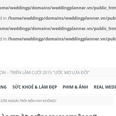
ome/weddingp/domains/weddingplanner.vn/public_htm
d in
/home/weddingp/domains/weddingplanner.vn/publ
ome/weddingp/domains/weddingplanner.vn/public_htm
d in
/home/weddingp/domains/weddingplanner.vn/publi
N – TRIỂN LÃM CƯỚI 2015 “ƯỚC MƠ LỨA ĐÔI”
ANG
SỨC KHOẺ & LÀM ĐẸP
PHIM & ẢNH
REAL WED
 CƯỚI NGOÀI TRỜI NÊN HAY KHÔNG?