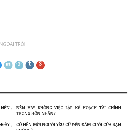
 NGOÀI TRỜI
 NÊN
NÊN HAY KHÔNG VIỆC LẬP KẾ HOẠCH TÀI CHÍNH
TRONG HÔN NHÂN?
NGÀY
CÓ NÊN MỜI NGƯỜI YÊU CŨ ĐẾN ĐÁM CƯỚI CỦA BẠN