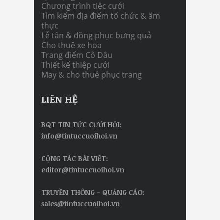
Chương trình tiệc cưới
Tìm kiếm địa điểm tổ chức & ẩm
thực
Lễ tân & đồng phục bưng quả
Cho thuê xe hoa
Trang điểm Cô Dâu
Thiết kế thiệp cưới
May & cho thuê phục trang
LIÊN HỆ
BQT TIN TỨC CƯỚI HỎI:
info@tintuccuoihoi.vn
CỘNG TÁC BÀI VIẾT:
editor@tintuccuoihoi.vn
TRUYỀN THÔNG - QUẢNG CÁO:
sales@tintuccuoihoi.vn