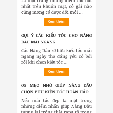
Là một trong những điểm thu hút
nhất trên khuôn mặt, cô gái nào
cũng mong có được đôi môi ...
Xem thêm
GỢI Ý CÁC KIỂU TÓC CHO NÀNG
DÂU MÁI NGANG
Các Nàng Dâu sở hữu kiểu tóc mái
ngang ngây thơ đáng yêu có bối
rối khi chọn kiểu tóc ...
Xem thêm
05 MẸO NHỎ GIÚP NÀNG DÂU
CHỌN PHỤ KIỆN TÓC HOÀN HẢO
Nếu mái tóc đẹp là một trong
những điểm nhấn giúp Nàng Dâu
tương lai trông thật rạng rỡ trong