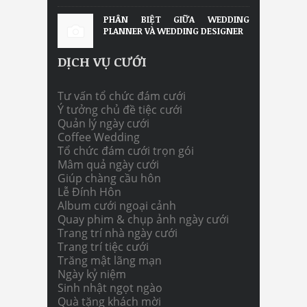
PHÂN BIỆT GIỮA WEDDING
PLANNER VÀ WEDDING DESIGNER
DỊCH VỤ CƯỚI
Tư vấn tổ chức đám cưới
Ý tưởng chủ đề tiệc cưới
Quản lý ngày cưới
Coffee Wedding
Tổ chức đám cưới trọn gói
Mâm quả ngày cưới
Giúp chàng cầu hôn
Lễ Đính Hôn
Album cưới ngoại cảnh
Quay phim & chụp ảnh ngày cưới
Trang trí nhà ngày cưới
Trang trí tiệc cưới
Trăng mật lãng mạn
Ngày kỷ niệm
Sinh nhật ngọt ngào
Quà tặng khách mời