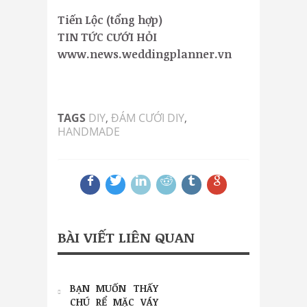
Tiến Lộc (tổng hợp)
TIN TỨC CƯỚI HỎI
www.news.weddingplanner.vn
TAGS
DIY
,
ĐÁM CƯỚI DIY
,
HANDMADE
BÀI VIẾT LIÊN QUAN
BẠN MUỐN THẤY
CHÚ RỂ MẶC VÁY