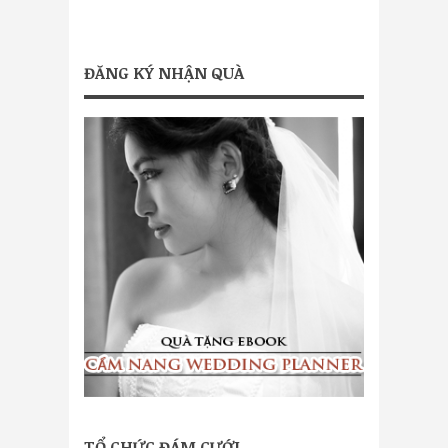
ĐĂNG KÝ NHẬN QUÀ
TỔ CHỨC ĐÁM CƯỚI