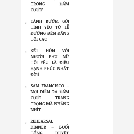
TRONG ĐÁM
CƯỚI?
CÁNH BƯỚM GỞI
TÌNH YÊU TỪ LỄ
ĐƯỜNG ĐẾN ĐẤNG
TỐI CAO
KẾT HÔN VỚI
NGƯỜI PHỤ NỮ
TÔI YÊU LÀ ĐIỀU
HẠNH PHÚC NHẤT
ĐỜI!
SAN FRANCISCO –
NƠI DIỄN RA ĐÁM
CƯỚI TRANG
TRỌNG MÀ NHẮNG
NHÍT
REHEARSAL
DINNER – BUỔI
TỔNG DUYỆT