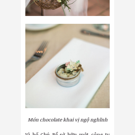
Món chocolate khai vị ngộ nghĩnh
Vì bố Chú Rể sở hữu một công ty