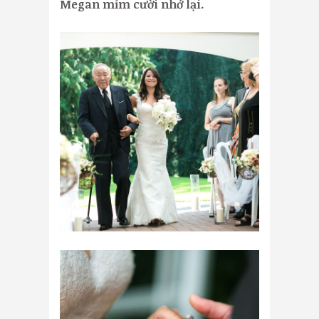
Megan mỉm cười nhớ lại.