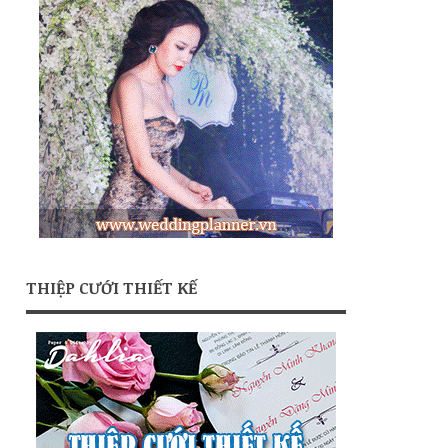
THIỆP CƯỚI THIẾT KẾ