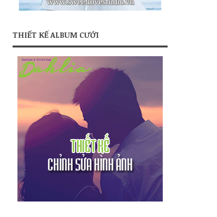
THIẾT KẾ ALBUM CƯỚI