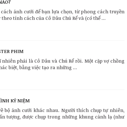
NÀO?
g cách ảnh cưới để bạn lựa chọn, từ phong cách truyền
theo tính cách của Cô Dâu Chú Rể và (có thể ...
STER PHIM
ĩ nhiên phải là Cô Dâu và Chú Rể rồi. Một cặp vợ chồng
ác biệt, bằng việc tạo ra những ...
ÌNH KỶ NIỆM
ề bộ ảnh cưới khác nhau. Người thích chụp tự nhiên,
 ấn tượng, được chụp trong những khung cảnh lạ (như