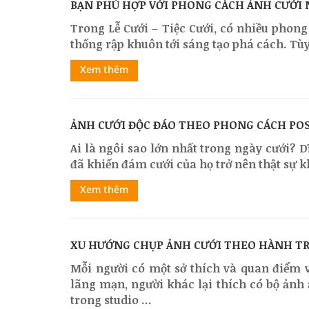
BẠN PHÙ HỢP VỚI PHONG CÁCH ẢNH CƯỚI 
Trong Lễ Cưới – Tiệc Cưới, có nhiều phon
thống rập khuôn tới sáng tạo phá cách. Tùy 
Xem thêm
ẢNH CƯỚI ĐỘC ĐÁO THEO PHONG CÁCH PO
Ai là ngôi sao lớn nhất trong ngày cưới? D
đã khiến đám cưới của họ trở nên thật sự kh
Xem thêm
XU HƯỚNG CHỤP ẢNH CƯỚI THEO HÀNH TR
Mỗi người có một sở thích và quan điểm v
lãng mạn, người khác lại thích có bộ ảnh
trong studio ...