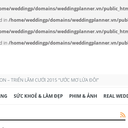
ome/weddingp/domains/weddingplanner.vn/public_htm
d in
/home/weddingp/domains/weddingplanner.vn/publ
ome/weddingp/domains/weddingplanner.vn/public_htm
d in
/home/weddingp/domains/weddingplanner.vn/publi
N – TRIỂN LÃM CƯỚI 2015 “ƯỚC MƠ LỨA ĐÔI”
ANG
SỨC KHOẺ & LÀM ĐẸP
PHIM & ẢNH
REAL WED