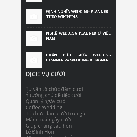
ĐỊNH NGHĨA WEDDING PLANNER –
THEO WIKIPEDIA
NGHỀ WEDDING PLANNER Ở VIỆT
NAM
PHÂN BIỆT GIỮA WEDDING
PLANNER VÀ WEDDING DESIGNER
DỊCH VỤ CƯỚI
Tư vấn tổ chức đám cưới
Ý tưởng chủ đề tiệc cưới
Quản lý ngày cưới
Coffee Wedding
Tổ chức đám cưới trọn gói
Mâm quả ngày cưới
Giúp chàng cầu hôn
Lễ Đính Hôn