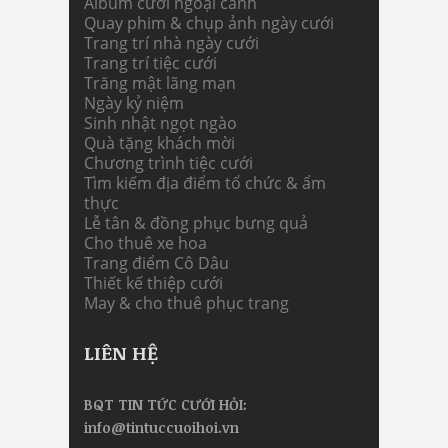
Album cưới ngoại cảnh
Quay phim & chụp ảnh ngày cưới
Trang trí nhà ngày cưới
Trang trí tiệc cưới
Trăng mật lãng mạn
Ngày kỷ niệm
Sinh nhật ngọt ngào
Quà tặng khách mời
Chương trình tiệc cưới
Tìm kiếm địa điểm tổ chức & ẩm
thực
Lễ tân & đồng phục bưng quả
Cho thuê xe hoa
Trang điểm Cô Dâu
Thiết kế thiệp cưới
May & cho thuê phục trang
LIÊN HỆ
BQT TIN TỨC CƯỚI HỎI:
info@tintuccuoihoi.vn