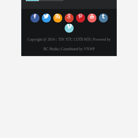
Copyright @ 2014 |
TIN TỨC CƯỚI HỎI
| Powered by
BC Media | Contributed by
VNWP