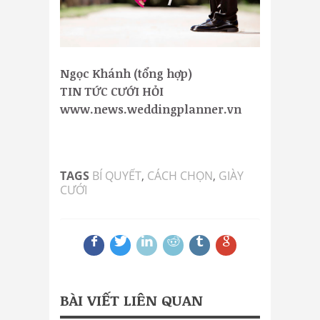
Ngọc Khánh (tổng hợp)
TIN TỨC CƯỚI HỎI
www.news.weddingplanner.vn
TAGS
BÍ QUYẾT
,
CÁCH CHỌN
,
GIÀY
CƯỚI
BÀI VIẾT LIÊN QUAN