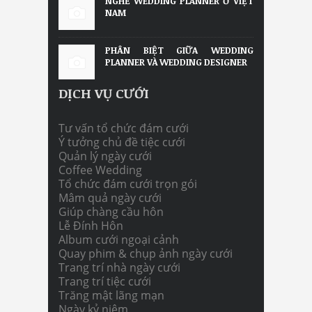
NGHỀ WEDDING PLANNER Ở VIỆT
NAM
PHÂN BIỆT GIỮA WEDDING
PLANNER VÀ WEDDING DESIGNER
DỊCH VỤ CƯỚI
Tư vấn tổ chức đám cưới
Ý tưởng chủ đề tiệc cưới
Quản lý ngày cưới
Coffee Wedding
Tổ chức đám cưới trọn gói
Mâm quả ngày cưới
Giúp chàng cầu hôn
Lễ Đính Hôn
Album cưới ngoại cảnh
Quay phim & chụp ảnh ngày cưới
Trang trí nhà ngày cưới
Trang trí tiệc cưới
Trăng mật lãng mạn
Ngày kỷ niệm