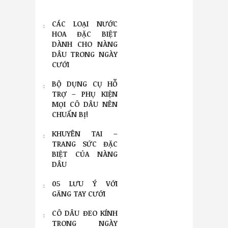
CÁC LOẠI NƯỚC
HOA ĐẶC BIỆT
DÀNH CHO NÀNG
DÂU TRONG NGÀY
CƯỚI
BỘ DỤNG CỤ HỖ
TRỢ – PHỤ KIỆN
MỌI CÔ DÂU NÊN
CHUẨN BỊ!
KHUYÊN TAI –
TRANG SỨC ĐẶC
BIỆT CỦA NÀNG
DÂU
05 LƯU Ý VỚI
GĂNG TAY CƯỚI
CÔ DÂU ĐEO KÍNH
TRONG NGÀY