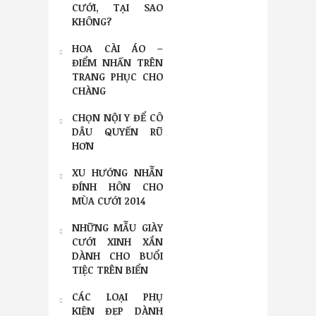
CƯỚI, TẠI SAO
KHÔNG?
HOA CÀI ÁO –
ĐIỂM NHẤN TRÊN
TRANG PHỤC CHO
CHÀNG
CHỌN NỘI Y ĐỂ CÔ
DÂU QUYẾN RŨ
HƠN
XU HƯỚNG NHẪN
ĐÍNH HÔN CHO
MÙA CƯỚI 2014
NHỮNG MẪU GIÀY
CƯỚI XINH XẮN
DÀNH CHO BUỔI
TIỆC TRÊN BIỂN
CÁC LOẠI PHỤ
KIỆN ĐẸP DÀNH