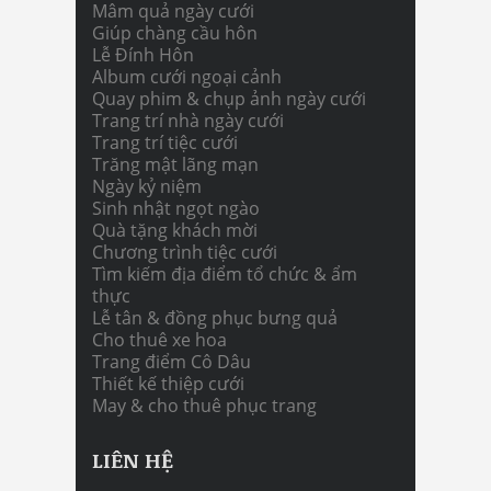
Mâm quả ngày cưới
Giúp chàng cầu hôn
Lễ Đính Hôn
Album cưới ngoại cảnh
Quay phim & chụp ảnh ngày cưới
Trang trí nhà ngày cưới
Trang trí tiệc cưới
Trăng mật lãng mạn
Ngày kỷ niệm
Sinh nhật ngọt ngào
Quà tặng khách mời
Chương trình tiệc cưới
Tìm kiếm địa điểm tổ chức & ẩm
thực
Lễ tân & đồng phục bưng quả
Cho thuê xe hoa
Trang điểm Cô Dâu
Thiết kế thiệp cưới
May & cho thuê phục trang
LIÊN HỆ