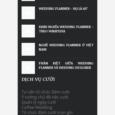
WEDDING PLANNER – HỌ LÀ AI?
ĐỊNH NGHĨA WEDDING PLANNER –
THEO WIKIPEDIA
NGHỀ WEDDING PLANNER Ở VIỆT
NAM
PHÂN BIỆT GIỮA WEDDING
PLANNER VÀ WEDDING DESIGNER
DỊCH VỤ CƯỚI
Tư vấn tổ chức đám cưới
Ý tưởng chủ đề tiệc cưới
Quản lý ngày cưới
Coffee Wedding
Tổ chức đám cưới trọn gói