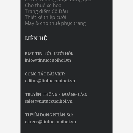
Cho thuê xe hoa
Trang điểm Cô Dâu
Thiết kế thiệp cưới
May & cho thuê phục trang
LIÊN HỆ
BQT TIN TỨC CƯỚI HỎI:
info@tintuccuoihoi.vn
CỘNG TÁC BÀI VIẾT:
editor@tintuccuoihoi.vn
TRUYỀN THÔNG - QUẢNG CÁO:
sales@tintuccuoihoi.vn
TUYỂN DỤNG NHÂN SỰ:
career@tintuccuoihoi.vn