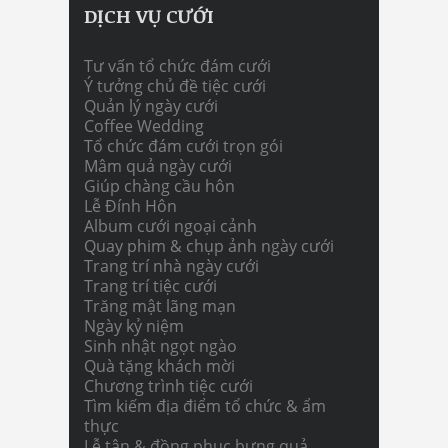
DỊCH VỤ CƯỚI
Tư vấn tổ chức đám cưới
Ý tưởng chủ đề tiệc cưới
Quản lý ngày cưới
Coffee Wedding
Tổ chức đám cưới trọn gói
Mâm quả ngày cưới
Giúp chàng cầu hôn
Lễ Đính Hôn
Album cưới ngoại cảnh
Quay phim & chụp ảnh ngày cưới
Trang trí nhà ngày cưới
Trang trí tiệc cưới
Trăng mật lãng mạn
Ngày kỷ niệm
Sinh nhật ngọt ngào
Quà tặng khách mời
Chương trình tiệc cưới
Tìm kiếm địa điểm tổ chức & ẩm
thực
Lễ tân & đồng phục bưng quả